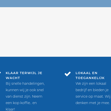
KLAAR TERWIJL JE
LOKAAL EN
WACHT
TOEGANKELIJK
Bij snelle handelingen,
We zijn een lokaal
kunnen wij je ook snel
bedrijf en bieden je
van dienst zijn. Neem
service op maat. Wij
een kop koffie.. en
denken met je mee.
klaar!