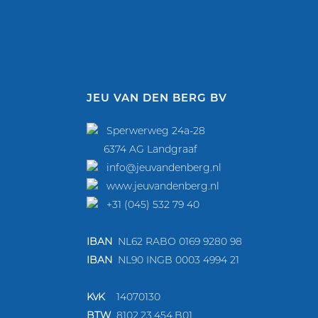
JEU VAN DEN BERG BV
Sperwerweg 24a-28
6374 AG Landgraaf
info@jeuvandenberg.nl
www.jeuvandenberg.nl
+31 (045) 532 79 40
IBAN
NL62 RABO 0169 9280 98
IBAN
NL90 INGB 0003 4994 21
KvK
14070130
BTW
810
2.23.454.B01