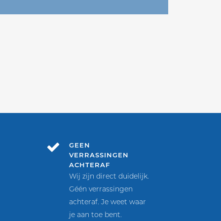
GEEN
VERRASSINGEN
ACHTERAF
Wij zijn direct duidelijk.
Géén verrassingen
achteraf. Je weet waar
je aan toe bent.