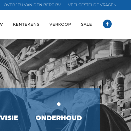
OVER JEU VAN DEN BERG BV
|
VEELGESTELDE VRAGEN
W
KENTEKENS
VERKOOP
SALE
VISIE
ONDERHOUD