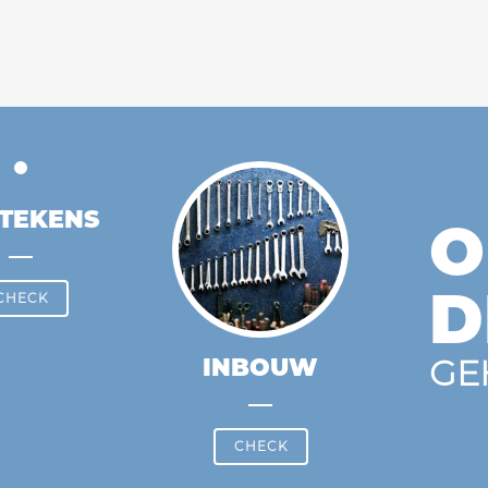
TEKENS
O
D
CHECK
GE
INBOUW
CHECK