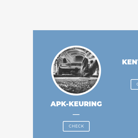
KEN
APK-KEURING
CHECK