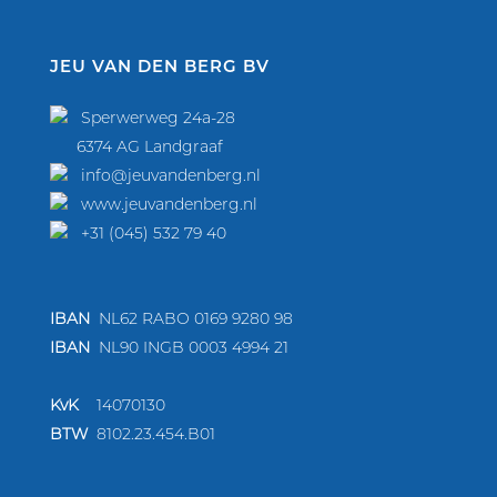
JEU VAN DEN BERG BV
Sperwerweg 24a-28
6374 AG Landgraaf
info@jeuvandenberg.nl
www.jeuvandenberg.nl
+31 (045) 532 79 40
IBAN
NL62 RABO 0169 9280 98
IBAN
NL90 INGB 0003 4994 21
KvK
14070130
BTW
810
2.23.454.B01