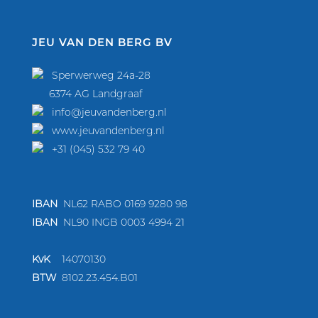
JEU VAN DEN BERG BV
Sperwerweg 24a-28
6374 AG Landgraaf
info@jeuvandenberg.nl
www.jeuvandenberg.nl
+31 (045) 532 79 40
IBAN
NL62 RABO 0169 9280 98
IBAN
NL90 INGB 0003 4994 21
KvK
14070130
BTW
810
2.23.454.B01