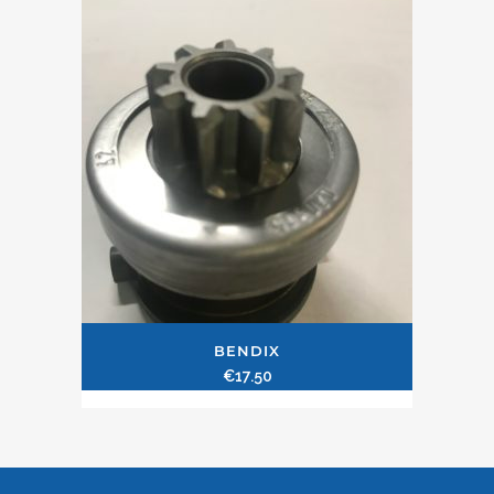
BENDIX
€
17.50